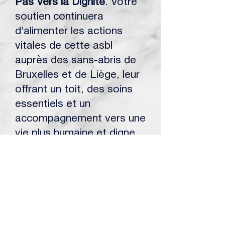
Pas Vers la Dignité
. Votre
soutien continuera
d'alimenter les actions
vitales de cette asbl
auprès des sans-abris de
Bruxelles et de Liège, leur
offrant un toit, des soins
essentiels et un
accompagnement vers une
vie plus humaine et digne.
Votre générosité est un
acte puissant pour un
monde plus juste.
5.Cabasa asbl : Un Toit
Intergénérationnel et